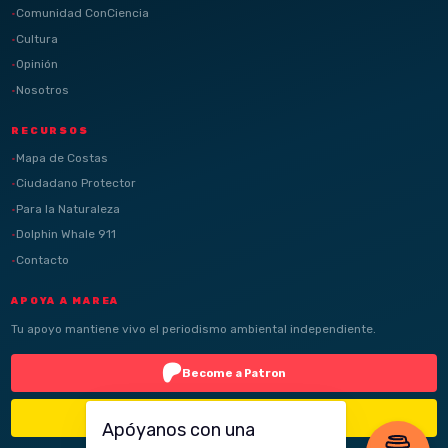
Comunidad ConCiencia
Cultura
Opinión
Nosotros
RECURSOS
Mapa de Costas
Ciudadano Protector
Para la Naturaleza
Dolphin Whale 911
Contacto
APOYA A MAREA
Tu apoyo mantiene vivo el periodismo ambiental independiente.
Become a Patron
Buy Me a Coffee
Apóyanos con una