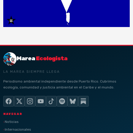
Marea
Ecologista
LA MAREA SIEMPRE LLEGA
Periodismo ambiental independiente desde Puerto Rico. Cubrimos
ecología, comunidad y justicia ambiental en el Caribe y el mundo.
NAVEGAR
Noticias
Internacionales