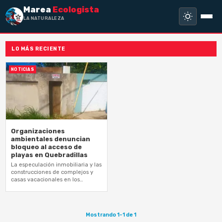
Marea
Ecologista
LA NATURALEZA NO
LO MÁS RECIENTE
NOTICIAS
Organizaciones
ambientales denuncian
bloqueo al acceso de
playas en Quebradillas
La especulación inmobiliaria y las
construcciones de complejos y
casas vacacionales en los
acantilados han bloqueado
accesos a playas en Quebradillas
Mostrando 1-1 de 1