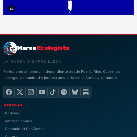
Marea
Ecologista
LA MAREA SIEMPRE LLEGA
Periodismo ambiental independiente desde Puerto Rico. Cubrimos
ecología, comunidad y justicia ambiental en el Caribe y el mundo.
NAVEGAR
Noticias
Internacionales
Comunidad ConCiencia
Cultura