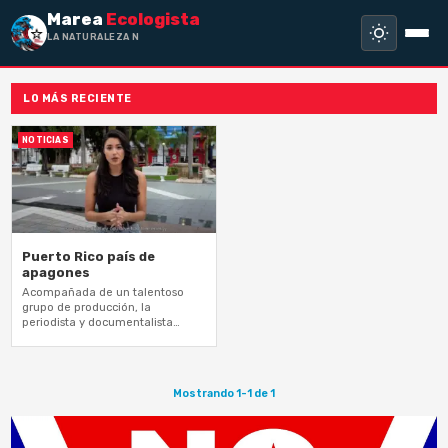
Marea
Ecologista
LA NATURALEZA NO HA
LO MÁS RECIENTE
NOTICIAS
Puerto Rico país de
apagones
Acompañada de un talentoso
grupo de producción, la
periodista y documentalista
Bianca Graulau recorre el
archipiélago de Puerto Rico para
dar cuenta del estado de…
Mostrando 1-1 de 1