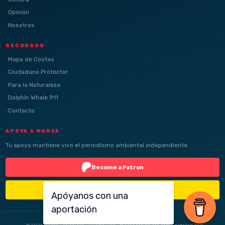
Opinión
Nosotros
RECURSOS
Mapa de Costas
Ciudadano Protector
Para la Naturaleza
Dolphin Whale 911
Contacto
APOYA A MAREA
Tu apoyo mantiene vivo el periodismo ambiental independiente.
Become a Patron
Buy Me a Coffee
Apóyanos con una
aportación