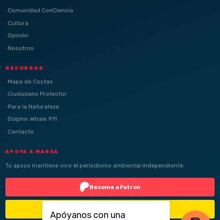
Comunidad ConCiencia
Cultura
Opinión
Nosotros
RECURSOS
Mapa de Costas
Ciudadano Protector
Para la Naturaleza
Dolphin Whale 911
Contacto
APOYA A MAREA
Tu apoyo mantiene vivo el periodismo ambiental independiente.
Become a Patron
Buy Me a Coffee
Apóyanos con una