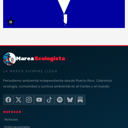
Marea
Ecologista
LA MAREA SIEMPRE LLEGA
Periodismo ambiental independiente desde Puerto Rico. Cubrimos
ecología, comunidad y justicia ambiental en el Caribe y el mundo.
NAVEGAR
Noticias
Internacionales