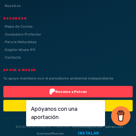
Nosotros
RECURSOS
Mapa de Costas
Ciudadano Protector
Para la Naturaleza
Dolphin Whale 911
Contacto
APOYA A MAREA
Tu apoyo mantiene vivo el periodismo ambiental independiente.
Become a Patron
Buy Me a Coffee
Apóyanos con una
aportación
© 2026 Marea Ecologista · Puerto Rico ·
mareaecologista.com
·
patreon.com
·
INSTALAR
buymeacoffee.com