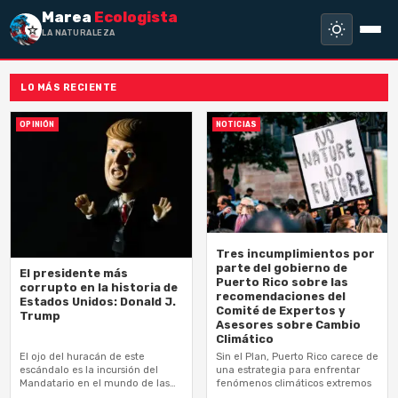
Marea
Ecologista
LA NATURALEZA NO
LO MÁS RECIENTE
OPINIÓN
NOTICIAS
Tres incumplimientos por
parte del gobierno de
El presidente más
Puerto Rico sobre las
corrupto en la historia de
recomendaciones del
Estados Unidos: Donald J.
Comité de Expertos y
Trump
Asesores sobre Cambio
Climático
El ojo del huracán de este
Sin el Plan, Puerto Rico carece de
escándalo es la incursión del
una estrategia para enfrentar
Mandatario en el mundo de las
fenómenos climáticos extremos
criptomonedas