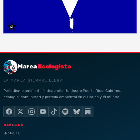
Marea
Ecologista
LA MAREA SIEMPRE LLEGA
Periodismo ambiental independiente desde Puerto Rico. Cubrimos
ecología, comunidad y justicia ambiental en el Caribe y el mundo.
NAVEGAR
Noticias