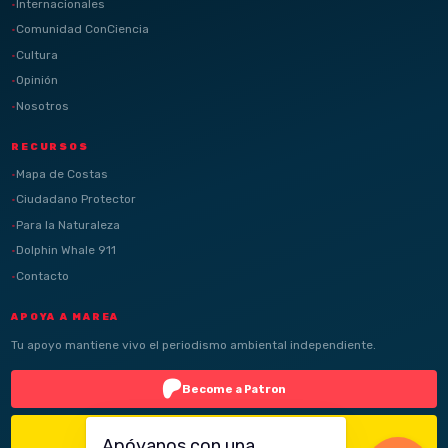
Internacionales
Comunidad ConCiencia
Cultura
Opinión
Nosotros
RECURSOS
Mapa de Costas
Ciudadano Protector
Para la Naturaleza
Dolphin Whale 911
Contacto
APOYA A MAREA
Tu apoyo mantiene vivo el periodismo ambiental independiente.
Become a Patron
Buy Me a Coffee
Apóyanos con una