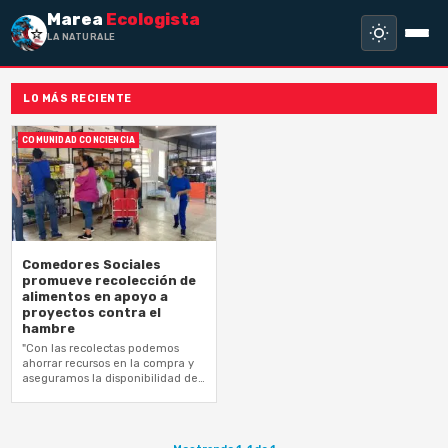
Marea
Ecologista
LA NATURALEZA N
LO MÁS RECIENTE
COMUNIDAD CONCIENCIA
Comedores Sociales
promueve recolección de
alimentos en apoyo a
proyectos contra el
hambre
"Con las recolectas podemos
ahorrar recursos en la compra y
aseguramos la disponibilidad de
productos, especialmente en
temporada de huracanes"