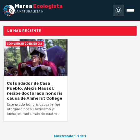
Marea
Ecologista
LA NATURALEZA NO H
LO MÁS RECIENTE
COMUNIDAD CONCIENCIA
Cofundador de Casa
Pueblo, Alexis Massol,
recibe doctorado honoris
causa de Amherst College
Este grado honoris causa le fue
otorgado por su activismo y
lucha, durante más de cuatro
décadas
Mostrando 1-1 de 1