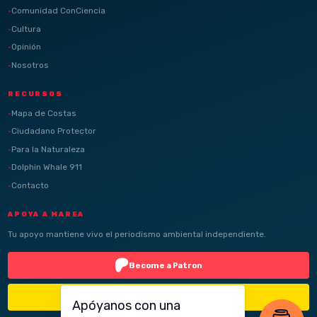
Comunidad ConCiencia
Cultura
Opinión
Nosotros
RECURSOS
Mapa de Costas
Ciudadano Protector
Para la Naturaleza
Dolphin Whale 911
Contacto
APOYA A MAREA
Tu apoyo mantiene vivo el periodismo ambiental independiente.
Become a Patron
Buy Me a Coffee
Apóyanos con una