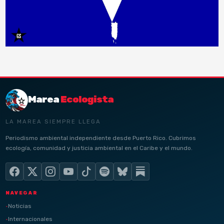
Marea
Ecologista
LA MAREA SIEMPRE LLEGA
Periodismo ambiental independiente desde Puerto Rico. Cubrimos
ecología, comunidad y justicia ambiental en el Caribe y el mundo.
NAVEGAR
Noticias
Internacionales