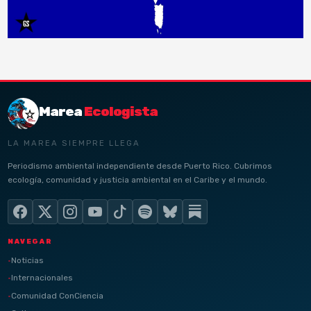
Marea
Ecologista
LA MAREA SIEMPRE LLEGA
Periodismo ambiental independiente desde Puerto Rico. Cubrimos
ecología, comunidad y justicia ambiental en el Caribe y el mundo.
NAVEGAR
Noticias
Internacionales
Comunidad ConCiencia