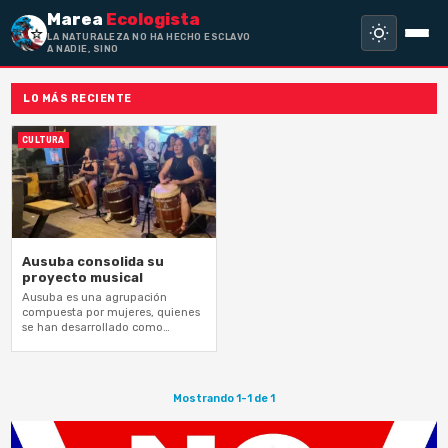
Marea
Ecologista
LA NATURALEZA NO HA HECHO ESCLAVO
A NADIE, SINO A T
LO MÁS RECIENTE
CULTURA
Ausuba consolida su
proyecto musical
Ausuba es una agrupación
compuesta por mujeres, quienes
se han desarrollado como
tamboreras, cantadoras y
bailadoras de bomba
Mostrando 1-1 de 1