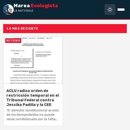
Marea
Ecologista
LA NATURALEZA N
LO MÁS RECIENTE
NOTICIAS
ACLU radica orden de
restricción temporal en el
Tribunal Federal contra
Jessika Padilla y la CEE
"El derecho constitucional al voto
de los demandantes no puede
verse condicionado por la falta
de organización o presupuesto
de la CEE"