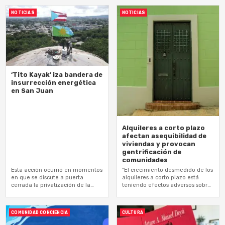
NOTICIAS
NOTICIAS
‘Tito Kayak’ iza bandera de
insurrección energética
en San Juan
Alquileres a corto plazo
afectan asequibilidad de
viviendas y provocan
gentrificación de
comunidades
Esta acción ocurrió en momentos
"El crecimiento desmedido de los
en que se discute a puerta
alquileres a corto plazo está
cerrada la privatización de la
teniendo efectos adversos sobre
generación eléctrica con
el acceso a la vivienda asequible"
combustibles fósiles
COMUNIDAD CONCIENCIA
CULTURA