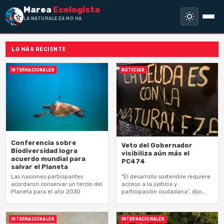
Marea
Ecologista
LA NATURALEZA NO HA HECHO ES
LO MÁS RECIENTE
INTERNACIONALES
NOTICIAS
Conferencia sobre
Veto del Gobernador
Biodiversidad logra
visibiliza aún más el
acuerdo mundial para
PC474
salvar el Planeta
Las naciones participantes
"El desarrollo sostenible requiere
acordaron conservar un tercio del
acceso a la justicia y
Planeta para el año 2030
participación ciudadana”, dijo
abogada comunitaria y profesora
de Derecho Verónica González
INTERNACIONALES
INTERNACIONALES