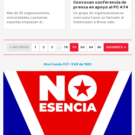
Convocan conferencia de
prensa en apoyo al PC 474
Más de 30 organizaciones,
Un grupo de organizaciones se
comunidades y personas
unen para hacer un llamado al
expertas emplazan al
Gobernador a firmar este
Gobernador a firmar este
proyecto de ley
proyecto de ley
← ANTERIOR
1
2
3
...
78
79
80
84
85
SIGUIENTE →
Mostrando 937-948 de 1020