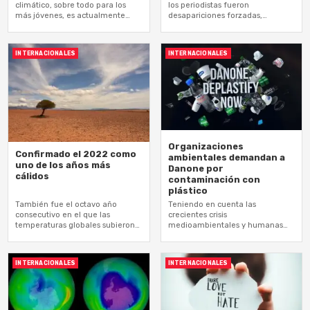
climático, sobre todo para los
los periodistas fueron
más jóvenes, es actualmente
desapariciones forzadas,
muy…
secuestros y detenciones
arbitrarias, acoso…
INTERNACIONALES
INTERNACIONALES
Organizaciones
Confirmado el 2022 como
ambientales demandan a
uno de los años más
Danone por
cálidos
contaminación con
plástico
También fue el octavo año
Teniendo en cuenta las
consecutivo en el que las
crecientes crisis
temperaturas globales subieron
medioambientales y humanas
al menos…
relacionadas con el plástico, la
desplastificación…
INTERNACIONALES
INTERNACIONALES