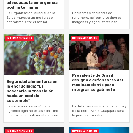
adecuadas la emergencia
podría terminar
La Organización Mundial de la
Cocineros y cocineras de
Salud muestra un moderado
renombre, así como cocineros
optimismo ante el actual
indígenas y agricultores han
panorama epidemiológico que…
contribuido a este…
INTERNACIONALES
INTERNACIONALES
Presidente de Brasil
designa a defensores del
Seguridad alimentaria en
medioambiente para
la encrucijada: “Es
integrar su gabinete
necesaria la transición
hacia un modelo
sostenible”
La necesaria transición a la
La defensora indígena del agua y
agroecología no es aislada, sino
de la tierra Sônia Guajajara será
que ha de complementarse con…
la primera ministra…
INTERNACIONALES
INTERNACIONALES