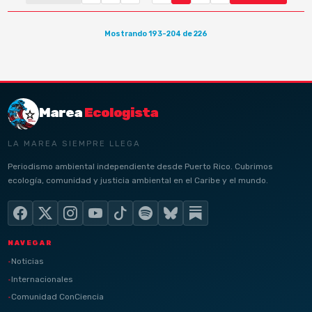
Mostrando 193-204 de 226
Marea
Ecologista
LA MAREA SIEMPRE LLEGA
Periodismo ambiental independiente desde Puerto Rico. Cubrimos
ecología, comunidad y justicia ambiental en el Caribe y el mundo.
NAVEGAR
Noticias
Internacionales
Comunidad ConCiencia