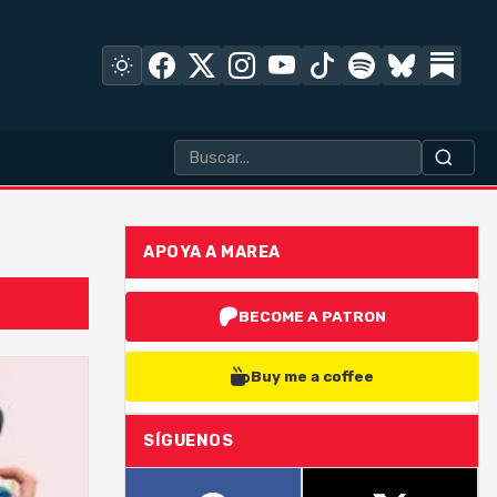
APOYA A MAREA
BECOME A PATRON
Buy me a coffee
SÍGUENOS