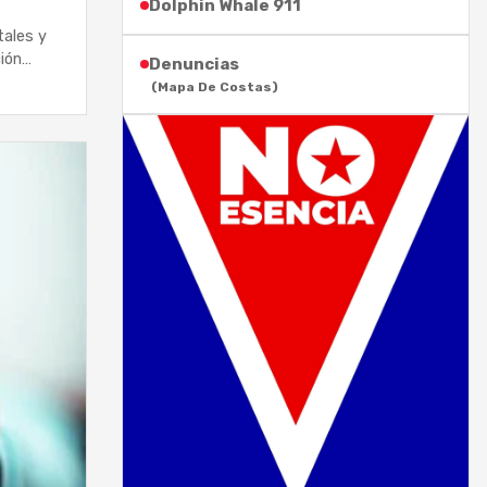
Dolphin Whale 911
tales y
ción…
Denuncias
(Mapa De Costas)