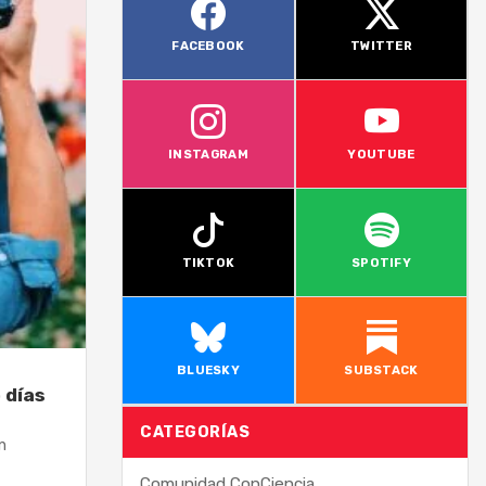
FACEBOOK
TWITTER
INSTAGRAM
YOUTUBE
TIKTOK
SPOTIFY
BLUESKY
SUBSTACK
 días
CATEGORÍAS
n
Comunidad ConCiencia