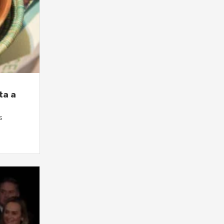
ta a
s