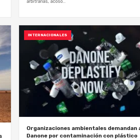
arbitrarias, acoso…
INTERNACIONALES
Organizaciones ambientales demandan 
Danone por contaminación con plástico
s