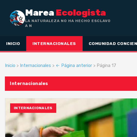
Marea
Ecologista
LA NATURALEZA NO HA HECHO ESCLAVO
A NADIE, SINO A TODOS LIBRES — BET
INICIO
INTERNACIONALES
COMUNIDAD CONCIEN
Inicio
>
Internacionales
>
← Página anterior
> Página 17
Internacionales
INTERNACIONALES