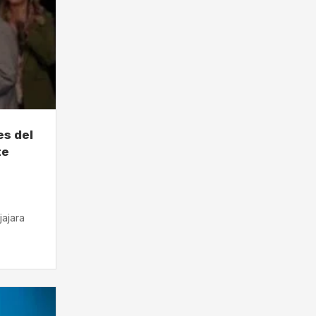
es del
te
jajara