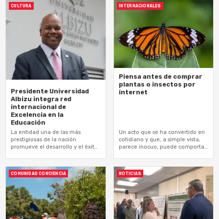
CULTURA
INTERNACIONALES
Piensa antes de comprar
plantas o insectos por
Presidente Universidad
internet
Albizu integra red
internacional de
Excelencia en la
Educación
La entidad una de las más
Un acto que se ha convertido en
prestigiosas de la nación
cotidiano y que, a simple vista,
promueve el desarrollo y el éxito
parece inocuo, puede comportar
académico de los estudiantes
graves peligros al ser un
latinos
potencial portador de…
COMUNIDAD CONCIENCIA
NOTICIAS