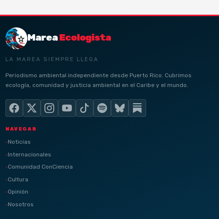
Marea
Ecologista
LA MAREA SIEMPRE LLEGA
Periodismo ambiental independiente desde Puerto Rico. Cubrimos
ecología, comunidad y justicia ambiental en el Caribe y el mundo.
NAVEGAR
Noticias
Internacionales
Comunidad ConCiencia
Cultura
Opinión
Nosotros