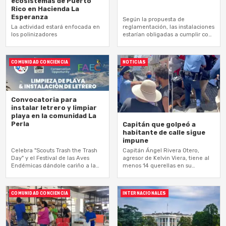
ecosistemas de Puerto
Rico en Hacienda La
Esperanza
Según la propuesta de
La actividad estará enfocada en
reglamentación, las instalaciones
los polinizadores
estarían obligadas a cumplir con
estos nuevos requisitos en 18
meses. En Puerto Rico, hay
esterilizadores comerciales en…
COMUNIDAD CONCIENCIA
NOTICIAS
Convocatoria para
instalar letrero y limpiar
playa en la comunidad La
Perla
Capitán que golpeó a
habitante de calle sigue
impune
Celebra "Scouts Trash the Trash
Capitán Ángel Rivera Otero,
Day" y el Festival de las Aves
agresor de Kelvin Viera, tiene al
Endémicas dándole cariño a la
menos 14 querellas en su
playa
expediente como policía. Su
supervisor, el Comandante Luis.
R. Kuilan,…
COMUNIDAD CONCIENCIA
INTERNACIONALES