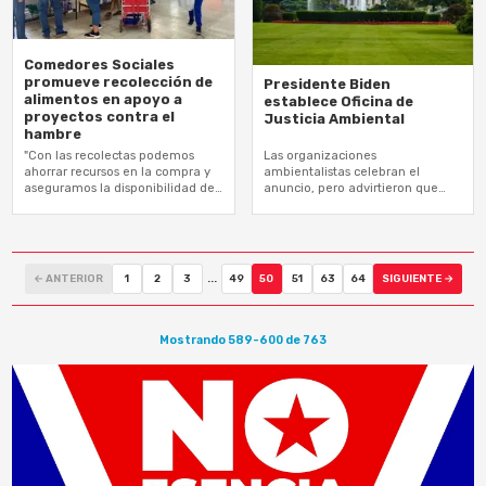
Comedores Sociales
promueve recolección de
Presidente Biden
alimentos en apoyo a
establece Oficina de
proyectos contra el
Justicia Ambiental
hambre
"Con las recolectas podemos
Las organizaciones
ahorrar recursos en la compra y
ambientalistas celebran el
aseguramos la disponibilidad de
anuncio, pero advirtieron que
productos, especialmente en
Biden sigue siendo un gran
temporada de huracanes"
partidario de la industria de los
combustibles fósiles
← ANTERIOR
1
2
3
...
49
50
51
63
64
SIGUIENTE →
Mostrando 589-600 de 763