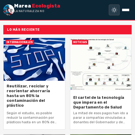
Marea
Ecologista
LA NATURALEZA NO HA HECHO
LO MÁS RECIENTE
INTERNACIONALES
NOTICIAS
Reutilizar, reciclar y
reorientar ahorraría
hasta un 80% la
El cartel de la tecnología
contaminación del
que impera en el
plástico
Departamento de Salud
Según el estudio, es posible
La mitad de esos pagos han ido a
reducir la contaminación por
parar a compañías vinculadas a
plásticos hasta en un 80% de
donantes del Gobernador y de
aquí a 2040 si se adoptan
otros políticos del Partido Nuevo
cambios políticos y de…
Progresista