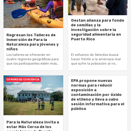
Gestan alianza para fondo
de semillas y la
investigación sobre la
seguridad alimentaria en
Regresan los Talleres de
Puerto Rico
Inmersión de Para la
Naturaleza para jóvenes y
niños
Los talleres se ofrecerán en
El esfuerzo de Selectos busca
cuatro regiones geográficas para
hacer frente a la amenaza real
que los participantes estén más
que sufre la población al no
cerca de la naturaleza
contar con una mayor seguridad
alimentaria ante la…
COMUNIDAD CONCIENCIA
EPA propone nuevas
normas para reducir
exposición a
contaminación por óxido
de etileno y lleva a cabo
sesión informativa para el
público
Para la Naturaleza invita a
estar Más Cerca de los