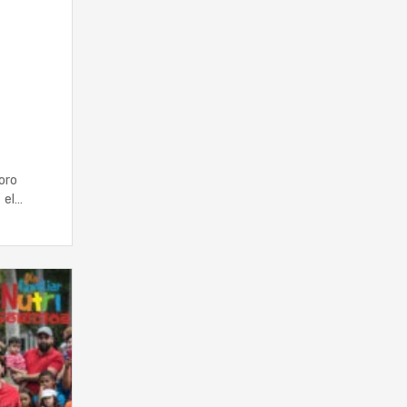
oro
 el…