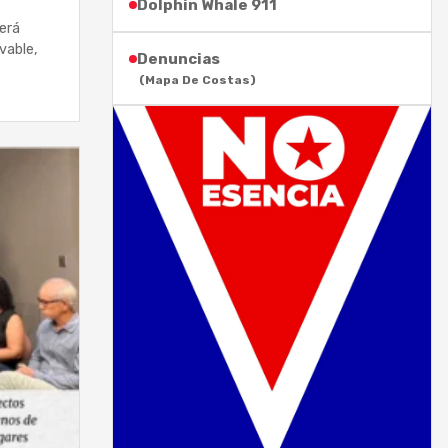
Dolphin Whale 911
cerá
vable,
Denuncias
(Mapa De Costas)