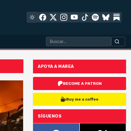
APOYA A MAREA
BECOME A PATRON
Buy me a coffee
SÍGUENOS