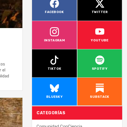
FACEBOOK
TWITTER
INSTAGRAM
YOUTUBE
tos
TIKTOK
SPOTIFY
 el
lidad
BLUESKY
SUBSTACK
CATEGORÍAS
Comunidad ConCiencia