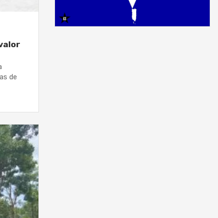
valor
a
eas de