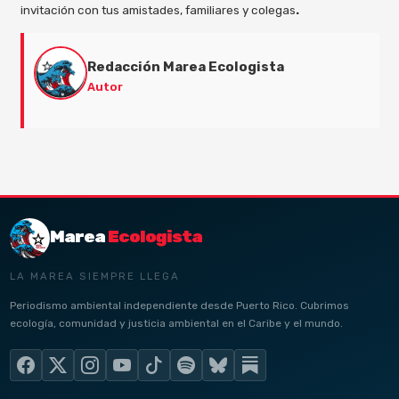
invitación con tus amistades, familiares y colegas
.
Redacción Marea Ecologista
Autor
Marea
Ecologista
LA MAREA SIEMPRE LLEGA
Periodismo ambiental independiente desde Puerto Rico. Cubrimos
ecología, comunidad y justicia ambiental en el Caribe y el mundo.