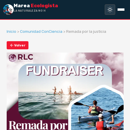
Marea
Ecologista
LA NATURALEZA NO HA HEC
Inicio
>
Comunidad ConCiencia
> Remada por la justicia
Volver