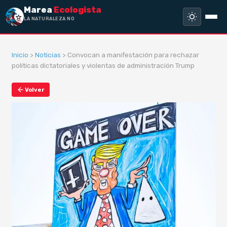
Marea
Ecologista
LA NATURALEZA NO HA HEC
Inicio
>
Noticias
> Convocan a manifestación para rechazar
políticas dictatoriales y violentas de administración Trump
Volver