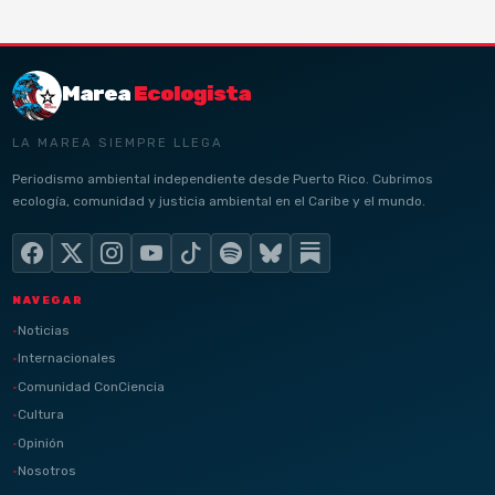
Marea
Ecologista
LA MAREA SIEMPRE LLEGA
Periodismo ambiental independiente desde Puerto Rico. Cubrimos
ecología, comunidad y justicia ambiental en el Caribe y el mundo.
NAVEGAR
Noticias
Internacionales
Comunidad ConCiencia
Cultura
Opinión
Nosotros