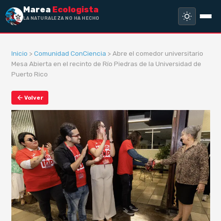
Marea
Ecologista
LA NATURALEZA NO HA HECHO ESCLAV
Inicio
>
Comunidad ConCiencia
> Abre el comedor universitario
Mesa Abierta en el recinto de Río Piedras de la Universidad de
Puerto Rico
Volver