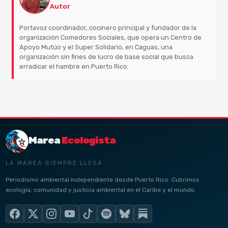
Autor
Portavoz coordinador, cocinero principal y fundador de la
organización Comedores Sociales, que opera un Centro de
Apoyo Mutúo y el Super Solidario, en Caguas, una
organización sin fines de lucro de base social que busca
erradicar el hambre en Puerto Rico.
Marea
Ecologista
LA MAREA SIEMPRE LLEGA
Periodismo ambiental independiente desde Puerto Rico. Cubrimos
ecología, comunidad y justicia ambiental en el Caribe y el mundo.