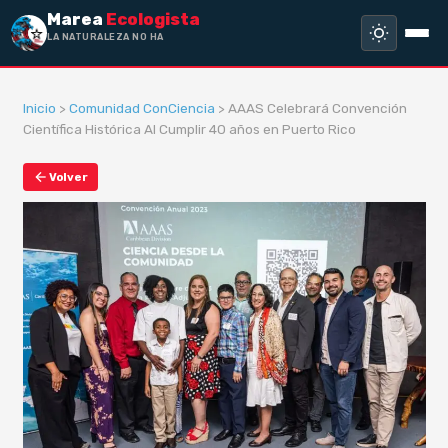
Marea
Ecologista
LA NATURALEZA NO HA HEC
Inicio
>
Comunidad ConCiencia
> AAAS Celebrará Convención
Científica Histórica Al Cumplir 40 años en Puerto Rico
Volver