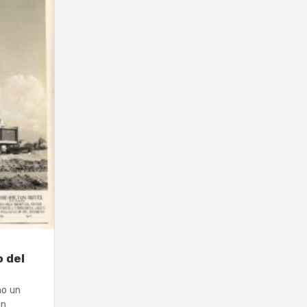
o del
mo un
ón