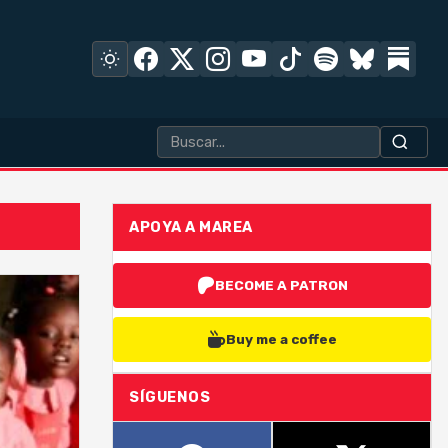
APOYA A MAREA
BECOME A PATRON
Buy me a coffee
SÍGUENOS