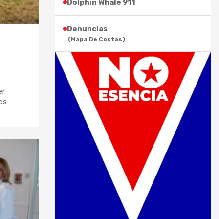
Dolphin Whale 911
Denuncias
(Mapa De Costas)
er
ues