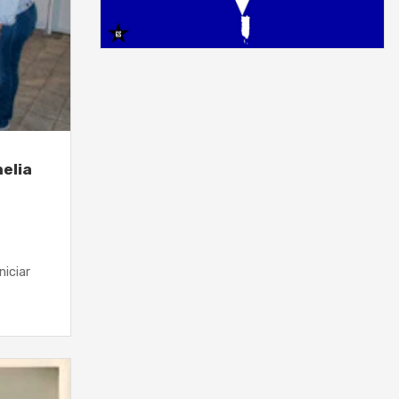
elia
niciar