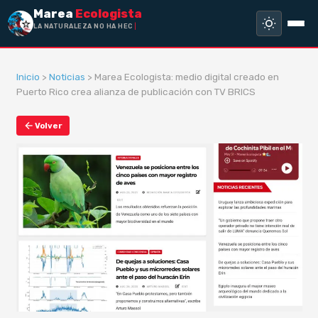
Marea
Ecologista
LA NATURALEZA NO HA HECHO ESCLA
Inicio
>
Noticias
> Marea Ecologista: medio digital creado en
Puerto Rico crea alianza de publicación con TV BRICS
Volver