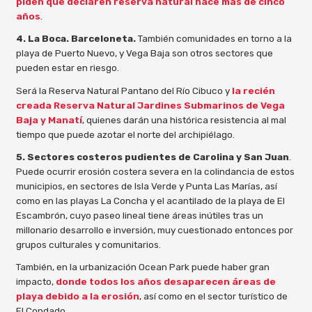
piden que declaren reserva natural hace más de cinco
años
.
4. La Boca. Barceloneta.
También comunidades en torno a la
playa de Puerto Nuevo, y Vega Baja son otros sectores que
pueden estar en riesgo.
Será la Reserva Natural Pantano del Río Cibuco y
la recién
creada Reserva Natural Jardines Submarinos de Vega
Baja y Manatí
, quienes darán una histórica resistencia al mal
tiempo que puede azotar el norte del archipiélago.
5. Sectores costeros pudientes de Carolina y San Juan
.
Puede ocurrir erosión costera severa en la colindancia de estos
municipios, en sectores de Isla Verde y Punta Las Marías, así
como en las playas La Concha y el acantilado de la playa de El
Escambrón, cuyo paseo lineal tiene áreas inútiles tras un
millonario desarrollo e inversión, muy cuestionado entonces por
grupos culturales y comunitarios.
También, en la urbanización Ocean Park puede haber gran
impacto,
donde todos los años desaparecen áreas de
playa debido a la erosión
, así como en el sector turístico de
El Condado.