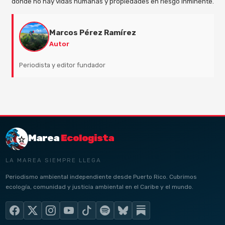
donde no hay vidas humanas y propiedades en riesgo inminente.
Marcos Pérez Ramírez
Autor
Periodista y editor fundador
Marea
Ecologista
LA MAREA SIEMPRE LLEGA
Periodismo ambiental independiente desde Puerto Rico. Cubrimos
ecología, comunidad y justicia ambiental en el Caribe y el mundo.