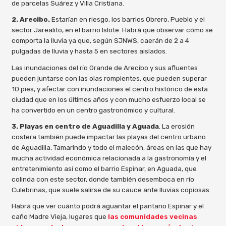
de parcelas Suárez y Villa Cristiana.
2. Arecibo.
Estarían en riesgo, los barrios Obrero, Pueblo y el
sector Jarealito, en el barrio Islote. Habrá que observar cómo se
comporta la lluvia ya que, según SJNWS, caerán de 2 a 4
pulgadas de lluvia y hasta 5 en sectores aislados.
Las inundaciones del río Grande de Arecibo y sus afluentes
pueden juntarse con las olas rompientes, que pueden superar
10 pies, y afectar con inundaciones el centro histórico de esta
ciudad que en los últimos años y con mucho esfuerzo local se
ha convertido en un centro gastronómico y cultural.
3.
Playas en centro de Aguadilla y Aguada
. La erosión
costera también puede impactar las playas del centro urbano
de Aguadilla, Tamarindo y todo el malecón, áreas en las que hay
mucha actividad económica relacionada a la gastronomía y el
entretenimiento así como el barrio Espinar, en Aguada, que
colinda con este sector, donde también desemboca en río
Culebrinas, que suele salirse de su cauce ante lluvias copiosas.
Habrá que ver cuánto podrá aguantar el pantano Espinar y el
caño Madre Vieja, lugares que
las comunidades vecinas