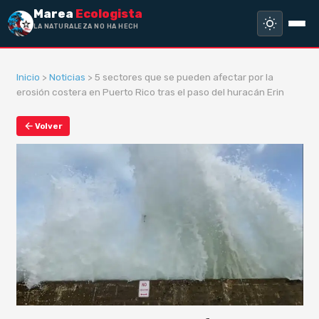
Marea
Ecologista
LA NATURALEZA NO HA HECHO ESCL
Inicio
>
Noticias
> 5 sectores que se pueden afectar por la
erosión costera en Puerto Rico tras el paso del huracán Erin
Volver