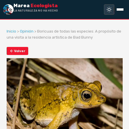
Marea
Ecologista
LA NATURALEZA NO HA HECHO ESCLAVO
A
Inicio
>
Opinión
> Boricuas de todas las especies: A propósito de
una visita a la residencia artística de Bad Bunny
Volver