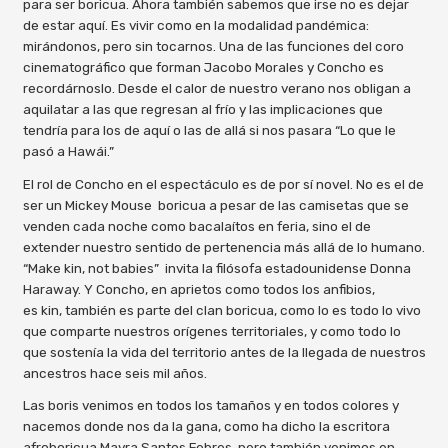
para ser boricua. Ahora también sabemos que irse no es dejar
de estar aquí. Es vivir como en la modalidad pandémica:
mirándonos, pero sin tocarnos. Una de las funciones del coro
cinematográfico que forman Jacobo Morales y Concho es
recordárnoslo. Desde el calor de nuestro verano nos obligan a
aquilatar a las que regresan al frío y las implicaciones que
tendría para los de aquí o las de allá si nos pasara “Lo que le
pasó a Hawái.”
El rol de Concho en el espectáculo es de por sí novel. No es el de
ser un Mickey Mouse boricua a pesar de las camisetas que se
venden cada noche como bacalaítos en feria, sino el de
extender nuestro sentido de pertenencia más allá de lo humano.
“Make kin, not babies” invita la filósofa estadounidense Donna
Haraway. Y Concho, en aprietos como todos los anfibios,
es kin, también es parte del clan boricua, como lo es todo lo vivo
que comparte nuestros orígenes territoriales, y como todo lo
que sostenía la vida del territorio antes de la llegada de nuestros
ancestros hace seis mil años.
Las boris venimos en todos los tamaños y en todos colores y
nacemos donde nos da la gana, como ha dicho la escritora
afroboricua Mayra Santos Febres, pero también venimos en