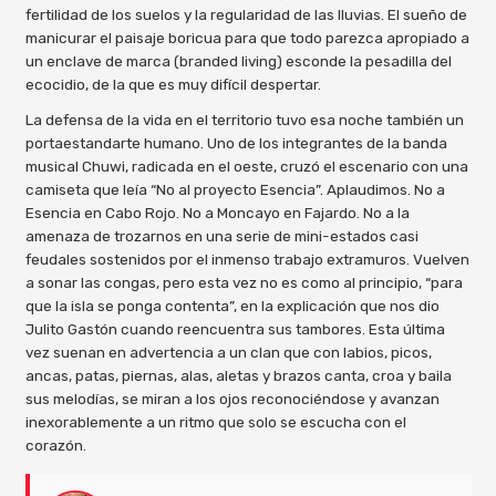
fertilidad de los suelos y la regularidad de las lluvias. El sueño de
manicurar el paisaje boricua para que todo parezca apropiado a
un enclave de marca (branded living) esconde la pesadilla del
ecocidio, de la que es muy difícil despertar.
La defensa de la vida en el territorio tuvo esa noche también un
portaestandarte humano. Uno de los integrantes de la banda
musical Chuwi, radicada en el oeste, cruzó el escenario con una
camiseta que leía “No al proyecto Esencia”. Aplaudimos. No a
Esencia en Cabo Rojo. No a Moncayo en Fajardo. No a la
amenaza de trozarnos en una serie de mini-estados casi
feudales sostenidos por el inmenso trabajo extramuros. Vuelven
a sonar las congas, pero esta vez no es como al principio, “para
que la isla se ponga contenta”, en la explicación que nos dio
Julito Gastón cuando reencuentra sus tambores. Esta última
vez suenan en advertencia a un clan que con labios, picos,
ancas, patas, piernas, alas, aletas y brazos canta, croa y baila
sus melodías, se miran a los ojos reconociéndose y avanzan
inexorablemente a un ritmo que solo se escucha con el
corazón.