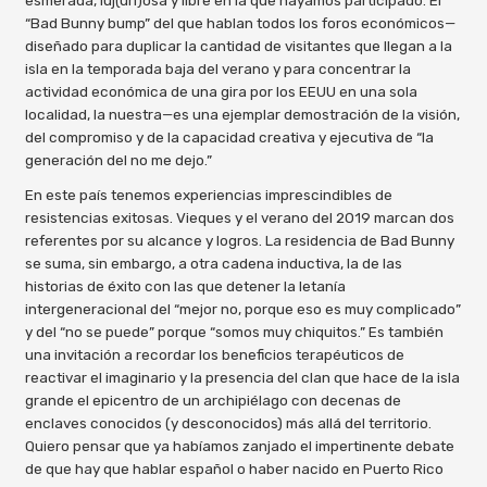
esmerada, luj(uri)osa y libre en la que hayamos participado. El
“Bad Bunny bump” del que hablan todos los foros económicos—
diseñado para duplicar la cantidad de visitantes que llegan a la
isla en la temporada baja del verano y para concentrar la
actividad económica de una gira por los EEUU en una sola
localidad, la nuestra—es una ejemplar demostración de la visión,
del compromiso y de la capacidad creativa y ejecutiva de “la
generación del no me dejo.”
En este país tenemos experiencias imprescindibles de
resistencias exitosas. Vieques y el verano del 2019 marcan dos
referentes por su alcance y logros. La residencia de Bad Bunny
se suma, sin embargo, a otra cadena inductiva, la de las
historias de éxito con las que detener la letanía
intergeneracional del “mejor no, porque eso es muy complicado”
y del “no se puede” porque “somos muy chiquitos.” Es también
una invitación a recordar los beneficios terapéuticos de
reactivar el imaginario y la presencia del clan que hace de la isla
grande el epicentro de un archipiélago con decenas de
enclaves conocidos (y desconocidos) más allá del territorio.
Quiero pensar que ya habíamos zanjado el impertinente debate
de que hay que hablar español o haber nacido en Puerto Rico