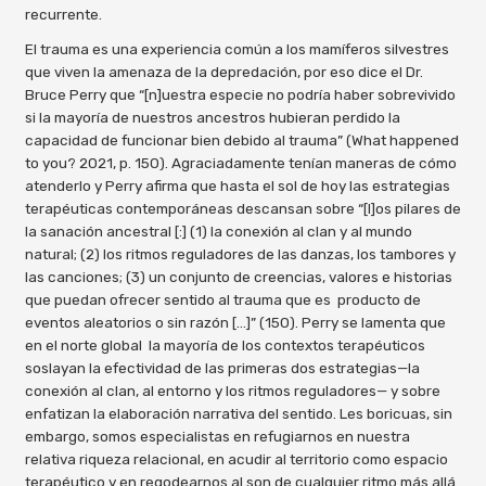
recurrente.
El trauma es una experiencia común a los mamíferos silvestres
que viven la amenaza de la depredación, por eso dice el Dr.
Bruce Perry que “[n]uestra especie no podría haber sobrevivido
si la mayoría de nuestros ancestros hubieran perdido la
capacidad de funcionar bien debido al trauma” (What happened
to you? 2021, p. 150). Agraciadamente tenían maneras de cómo
atenderlo y Perry afirma que hasta el sol de hoy las estrategias
terapéuticas contemporáneas descansan sobre “[l]os pilares de
la sanación ancestral [:] (1) la conexión al clan y al mundo
natural; (2) los ritmos reguladores de las danzas, los tambores y
las canciones; (3) un conjunto de creencias, valores e historias
que puedan ofrecer sentido al trauma que es producto de
eventos aleatorios o sin razón […]” (150). Perry se lamenta que
en el norte global la mayoría de los contextos terapéuticos
soslayan la efectividad de las primeras dos estrategias—la
conexión al clan, al entorno y los ritmos reguladores— y sobre
enfatizan la elaboración narrativa del sentido. Les boricuas, sin
embargo, somos especialistas en refugiarnos en nuestra
relativa riqueza relacional, en acudir al territorio como espacio
terapéutico y en regodearnos al son de cualquier ritmo más allá