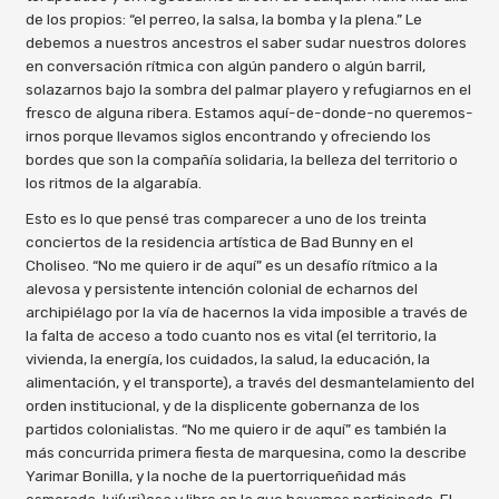
de los propios: “el perreo, la salsa, la bomba y la plena.” Le
debemos a nuestros ancestros el saber sudar nuestros dolores
en conversación rítmica con algún pandero o algún barril,
solazarnos bajo la sombra del palmar playero y refugiarnos en el
fresco de alguna ribera. Estamos aquí-de-donde-no queremos-
irnos porque llevamos siglos encontrando y ofreciendo los
bordes que son la compañía solidaria, la belleza del territorio o
los ritmos de la algarabía.
Esto es lo que pensé tras comparecer a uno de los treinta
conciertos de la residencia artística de Bad Bunny en el
Choliseo. “No me quiero ir de aquí” es un desafío rítmico a la
alevosa y persistente intención colonial de echarnos del
archipiélago por la vía de hacernos la vida imposible a través de
la falta de acceso a todo cuanto nos es vital (el territorio, la
vivienda, la energía, los cuidados, la salud, la educación, la
alimentación, y el transporte), a través del desmantelamiento del
orden institucional, y de la displicente gobernanza de los
partidos colonialistas. “No me quiero ir de aquí” es también la
más concurrida primera fiesta de marquesina, como la describe
Yarimar Bonilla, y la noche de la puertorriqueñidad más