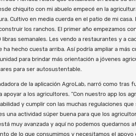
“Desde chiquito con mi abuelo empecé en la agricultur
ltura. Cultivo en media cuerda en el patio de mi ca
 construir los ranchos. El primer año empezamos con
 libras semanales. Les vendo a restaurantes y a ca
 ha hecho cuesta arriba. Así podría ampliar a más cu
unidad para brindar más orientación a jóvenes agri
lares para ser autosustentable.
ndadora de la aplicación AgroLab, narró como tras
 apoyar a los agricultores. “Con nuestro app los agr
ilidad y cumplir con las muchas regulaciones que se 
 una actividad súper buena para que los agricultor
 está muy avanzada y aquí no podemos quedarnos atrá
iento de lo que consumimos y necesitamos el apoyo 