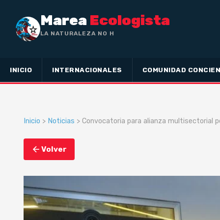
Marea
Ecologista
LA NATURALEZA NO HA HECHO ESCLAVO
A NADIE,
INICIO
INTERNACIONALES
COMUNIDAD CONCIEN
Inicio
>
Noticias
> Convocatoria para alianza multisectorial p
Volver