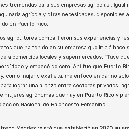
es tremendas para sus empresas agrícolas”. Igualm
uinaria agrícola y otras necesidades, disponibles a
ndo en Puerto Rico.
s agricultores compartieron sus experiencias y resp
 retos que ha tenido en su empresa que inició hace s
e a comercios locales y supermercados. “Tuve que po
perdí todo y empecé de cero. Ahí fue que Puerto R
 y, como mujer y exatleta, me enfoco en dar no solo
ara lograr una alianza entre sectores privados, agri
 de mujeres agrónomas que hay en Puerto Rico y pie
Selección Nacional de Baloncesto Femenino.
 Wilfredo Méndez relató que estableció en 2020 su 