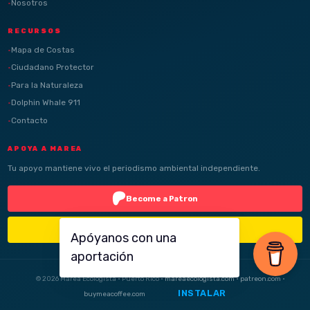
Nosotros
RECURSOS
Mapa de Costas
Ciudadano Protector
Para la Naturaleza
Dolphin Whale 911
Contacto
APOYA A MAREA
Tu apoyo mantiene vivo el periodismo ambiental independiente.
Become a Patron
Buy Me a Coffee
Apóyanos con una
aportación
© 2026 Marea Ecologista · Puerto Rico ·
mareaecologista.com
·
patreon.com
·
INSTALAR
buymeacoffee.com