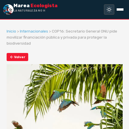
Marea
Ecologista
LA NATURALEZA NO HA HE
Inicio
>
Internacionales
> COP16: Secretario General ONU pide
movilizar financiación pública y privada para proteger la
biodiversidad
Volver