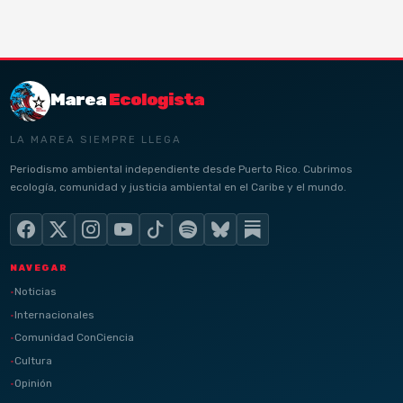
Marea
Ecologista
LA MAREA SIEMPRE LLEGA
Periodismo ambiental independiente desde Puerto Rico. Cubrimos
ecología, comunidad y justicia ambiental en el Caribe y el mundo.
NAVEGAR
Noticias
Internacionales
Comunidad ConCiencia
Cultura
Opinión