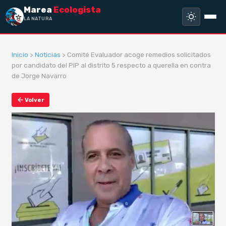
Marea
Ecologista
LA NATURALEZA
Inicio
>
Noticias
> Comité Evaluador acoge remedios solicitados
por candidato del PIP al distrito 5 respecto a querella en contra
de Jorge Navarro
Volver