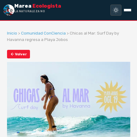
Marea
Ecologista
LA NATURALEZA NO HA HE
Inicio
>
Comunidad ConCiencia
> Chicas al Mar: Surf Day by
Havanna regresa a Playa Jobos
Volver