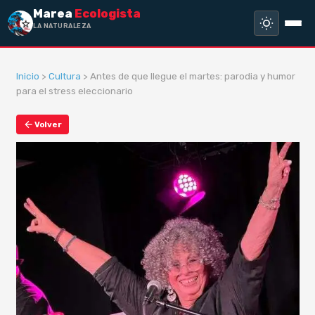
Marea
Ecologista
LA NATURALEZA NO HA H
Inicio
>
Cultura
> Antes de que llegue el martes: parodia y humor
para el stress eleccionario
Volver