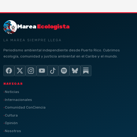
Marea
Ecologista
LA MAREA SIEMPRE LLEGA
Periodismo ambiental independiente desde Puerto Rico. Cubrimos
ecología, comunidad y justicia ambiental en el Caribe y el mundo.
NAVEGAR
Noticias
Internacionales
Comunidad ConCiencia
Cultura
Opinión
Nosotros