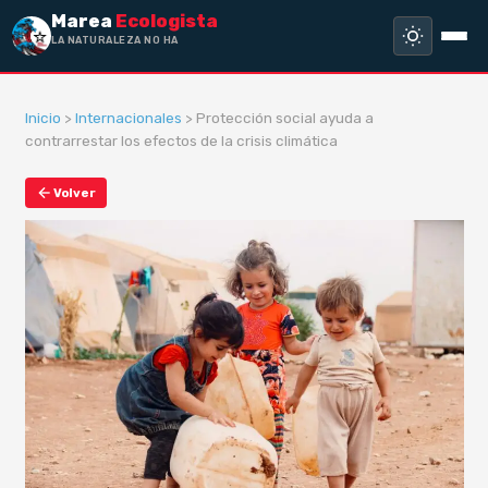
Marea
Ecologista
LA NATURALEZA NO HA HECH
Inicio
>
Internacionales
> Protección social ayuda a
contrarrestar los efectos de la crisis climática
Volver