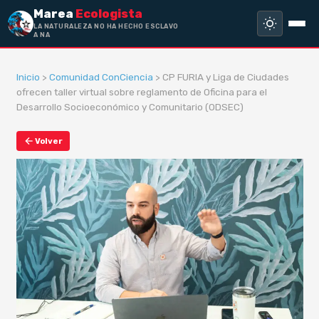
Marea
Ecologista
LA NATURALEZA NO HA HECHO ESCLAVO
A NADIE,
Inicio
>
Comunidad ConCiencia
> CP FURIA y Liga de Ciudades
ofrecen taller virtual sobre reglamento de Oficina para el
Desarrollo Socioeconómico y Comunitario (ODSEC)
Volver