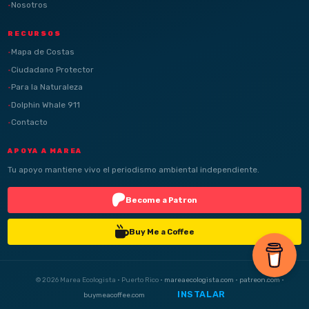
Nosotros
RECURSOS
Mapa de Costas
Ciudadano Protector
Para la Naturaleza
Dolphin Whale 911
Contacto
APOYA A MAREA
Tu apoyo mantiene vivo el periodismo ambiental independiente.
Become a Patron
Buy Me a Coffee
© 2026 Marea Ecologista · Puerto Rico ·
mareaecologista.com
·
patreon.com
·
INSTALAR
buymeacoffee.com