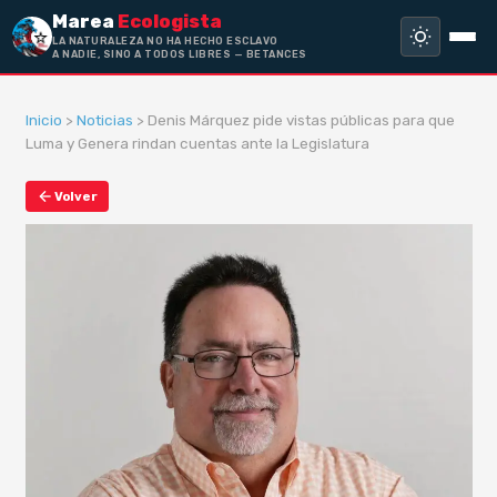
Marea
Ecologista
LA NATURALEZA NO HA HECHO ESCLAVO
A NADIE, SINO A TODOS LIBRES — BETANCES
Inicio
>
Noticias
> Denis Márquez pide vistas públicas para que
Luma y Genera rindan cuentas ante la Legislatura
Volver