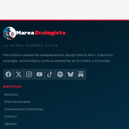
Marea
Ecologista
LA MAREA SIEMPRE LLEGA
Periodismo ambiental independiente desde Puerto Rico. Cubrimos
ecología, comunidad y justicia ambiental en el Caribe y el mundo.
NAVEGAR
Noticias
Internacionales
Comunidad ConCiencia
Cultura
Opinión