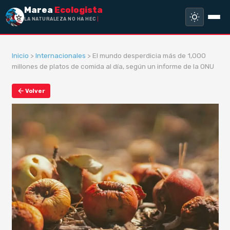
Marea
Ecologista
LA NATURALEZA NO HA HECHO ESCLA
Inicio
>
Internacionales
> El mundo desperdicia más de 1,000
millones de platos de comida al día, según un informe de la ONU
Volver