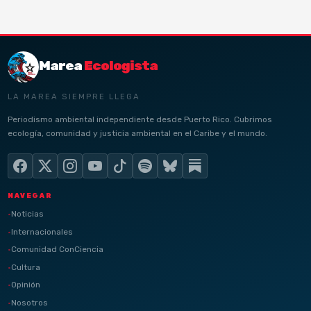
Marea
Ecologista
LA MAREA SIEMPRE LLEGA
Periodismo ambiental independiente desde Puerto Rico. Cubrimos
ecología, comunidad y justicia ambiental en el Caribe y el mundo.
NAVEGAR
Noticias
Internacionales
Comunidad ConCiencia
Cultura
Opinión
Nosotros