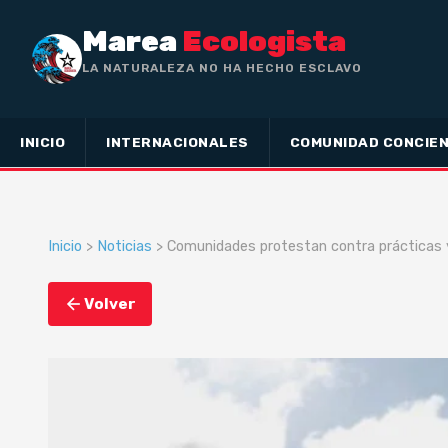
Marea
Ecologista
LA NATURALEZA NO HA HECHO ESCLAVO
A NADIE, SINO A TODOS LIBRES — BE
INICIO
INTERNACIONALES
COMUNIDAD CONCIEN
Inicio
>
Noticias
> Comunidades protestan contra prácticas y
Volver