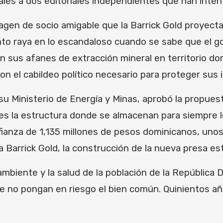
nales a dos editoriales independientes que han inten
agen de socio amigable que la Barrick Gold proyect
unto raya en lo escandaloso cuando se sabe que el g
en sus afanes de extracción mineral en territorio d
n el cabildeo político necesario para proteger sus 
u Ministerio de Energía y Minas, aprobó la propuest
 es la estructura donde se almacenan para siempre l
fianza de 1,135 millones de pesos dominicanos, uno
 Barrick Gold, la construcción de la nueva presa est
ambiente y la salud de la población de la República
ue no pongan en riesgo el bien común. Quinientos a