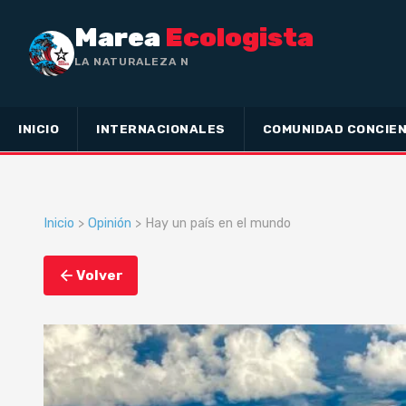
Marea
Ecologista
LA NATURALEZA NO HA HECHO ESCLAVO
A
INICIO
INTERNACIONALES
COMUNIDAD CONCIEN
Inicio
>
Opinión
> Hay un país en el mundo
Volver