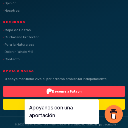
Opinión
Nosotros
RECURSOS
Mapa de Costas
Ciudadano Protector
Para la Naturaleza
Dolphin Whale 911
Contacto
APOYA A MAREA
Tu apoyo mantiene vivo el periodismo ambiental independiente.
Become a Patron
Buy Me a Coffee
Apóyanos con una
aportación
© 2026 Marea Ecologista · Puerto Rico ·
mareaecologista.com
·
patreon.com
·