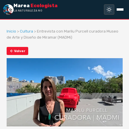
Marea
Ecologista
LA NATURALEZA NO HA H
Inicio
>
Cultura
> Entrevista con Marilu Purcell curadora Museo
de Arte y Diseño de Miramar (MADMi)
Volver