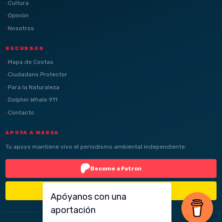
Cultura
Opinión
Nosotros
RECURSOS
Mapa de Costas
Ciudadano Protector
Para la Naturaleza
Dolphin Whale 911
Contacto
APOYA A MAREA
Tu apoyo mantiene vivo el periodismo ambiental independiente.
Become a Patron
Buy Me a Coffee
Apóyanos con una
aportación