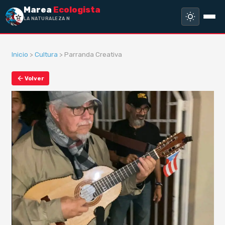
Marea
Ecologista
LA NATURALEZA NO HA
Inicio
>
Cultura
> Parranda Creativa
Volver