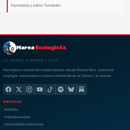
Periodista y editor fundador
Marea
Ecologista
LA MAREA SIEMPRE LLEGA
Periodismo ambiental independiente desde Puerto Rico. Cubrimos
ecología, comunidad y justicia ambiental en el Caribe y el mundo.
NAVEGAR
Noticias
Internacionales
Comunidad ConCiencia