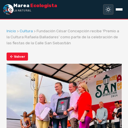
Marea
Ecologista
LA NATURALEZA N
Inicio
>
Cultura
> Fundación César Concepción recibe ‘Premio a
la Cultura Rafaela Balladares’ como parte de la celebración de
las fiestas de la Calle San Sebastián
Volver