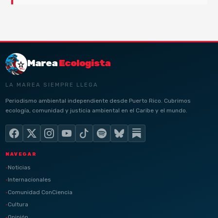
Marea
Ecologista
LA MAREA SIEMPRE LLEGA
Periodismo ambiental independiente desde Puerto Rico. Cubrimos
ecología, comunidad y justicia ambiental en el Caribe y el mundo.
NAVEGAR
Noticias
Internacionales
Comunidad ConCiencia
Cultura
Opinión