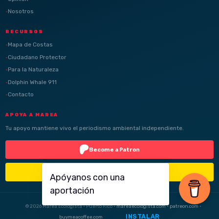
Nosotros
RECURSOS
Mapa de Costas
Ciudadano Protector
Para la Naturaleza
Dolphin Whale 911
Contacto
APOYA A MAREA
Tu apoyo mantiene vivo el periodismo ambiental independiente.
Become a Patron
Buy Me a Coffee
Apóyanos con una
aportación
© 2026 Marea Ecologista · Puerto Rico ·
mareaecologista.com
·
patreon.com
·
INSTALAR
buymeacoffee.com