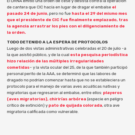
El DRNA emitió una orden de cese y desista contra la operación
de cantera que CIC hacía en lugar de dragar el embalse
el
pasado 24 de junio
, pero no fue
hasta el 29 del mismo mes
que el presidente de CIC fue finalmente emplazado, tras
la agencia arrastrar los pies con el diligenciamiento de
la orden.
TODO DETENIDO A LA ESPERA DE PROTOCOLOS
Luego de dos vistas administrativas celebradas el 20 de julio -a
la que asistió público, y de la cual
esta pesquisa periodística
hizo relación de las múltiples irregularidades
cometidas
– y la vista ocular del 25, de la que también participó
personal perito de la AAA, se determinó que las labores de
dragado no podrían comenzar hasta que no se estableciera un
protocolo para el manejo de varias aves acuáticas nativas y
migratorias que regresaron al embalse, entre ellos:
playeros
(aves migratorias),
chirirías arbórea
(especie en peligro
crítico de extinción) y
pato de quijada colorada
, otra ave
migratoria calificada como vulnerable.