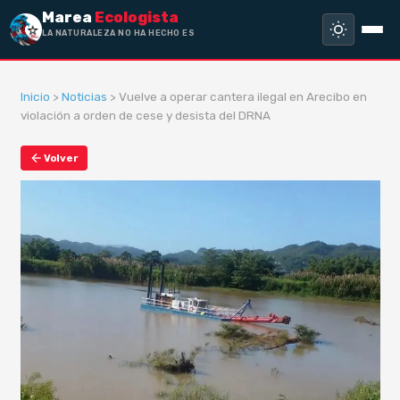
Marea
Ecologista
LA NATURALEZA NO HA HECHO ESCLAVO
A
Inicio
>
Noticias
> Vuelve a operar cantera ilegal en Arecibo en
violación a orden de cese y desista del DRNA
Volver