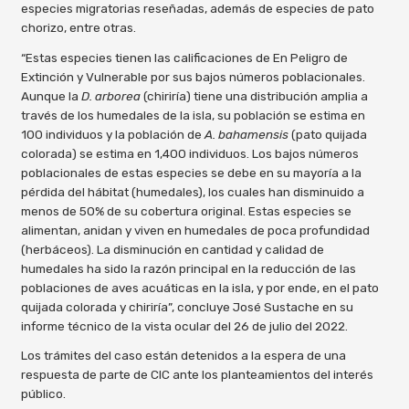
especies migratorias reseñadas, además de especies de pato
chorizo, entre otras.
“Estas especies tienen las calificaciones de En Peligro de
Extinción y Vulnerable por sus bajos números poblacionales.
Aunque la
D. arborea
(chiriría) tiene una distribución amplia a
través de los humedales de la isla, su población se estima en
100 individuos y la población de
A. bahamensis
(pato quijada
colorada) se estima en 1,400 individuos. Los bajos números
poblacionales de estas especies se debe en su mayoría a la
pérdida del hábitat (humedales), los cuales han disminuido a
menos de 50% de su cobertura original. Estas especies se
alimentan, anidan y viven en humedales de poca profundidad
(herbáceos). La disminución en cantidad y calidad de
humedales ha sido la razón principal en la reducción de las
poblaciones de aves acuáticas en la isla, y por ende, en el pato
quijada colorada y chiriría”, concluye José Sustache en su
informe técnico de la vista ocular del 26 de julio del 2022.
Los trámites del caso están detenidos a la espera de una
respuesta de parte de CIC ante los planteamientos del interés
público.